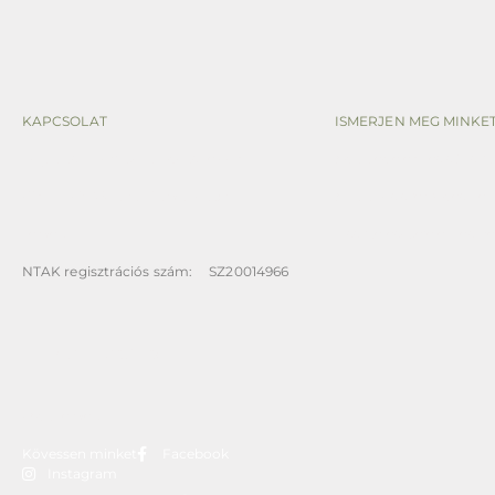
KAPCSOLAT
ISMERJEN MEG MINKET
Foglalás: info@botaniqcastle.com
Adatvédelem és sütisza
Cím: H-2194 Tura, Park utca
37.
Általános szerződési fel
Térkép
Visszaélés-bejelentési r
NTAK regisztrációs szám: SZ20014966
ÍRJON NEKÜNK!
Oldaltérkép
Kövessen minket
Facebook
Instagram