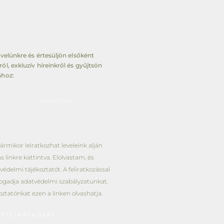
levelünkre és értesüljön elsőként
ról, exkluzív híreinkről és gyűjtsön
ához:
ármikor leiratkozhat leveleink alján
ás linkre kattintva. Elolvastam, és
édelmi tájékoztatót. A feliratkozással
ogadja adatvédelmi szabályzatunkat.
oztatónkat
ezen a linken
olvashatja.
FELIRATKOZÁS