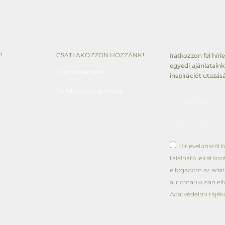
!
CSATLAKOZZON HOZZÁNK!
Iratkozzon fel hír
egyedi ajánlataink
bályzat
Utazásszervezés
inspirációt utazás
tételek
Rendezvényszervezés
endszer
Média központ
Karrier
Nyereményjáték szabályzat
Hírlevelünkről b
található leiratkoz
elfogadom az adatv
automatikusan elf
Adatvédelmi tájék