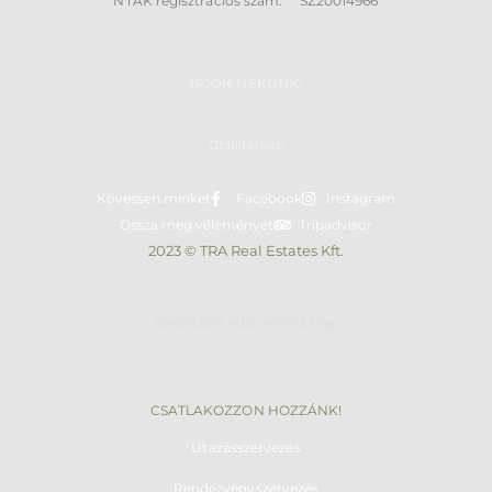
NTAK regisztrációs szám: SZ20014966
ÍRJON NEKÜNK!
Oldaltérkép
Kövessen minket
Facebook
Instagram
Ossza meg véleményét
Tripadvisor
2023 © TRA Real Estates Kft.
ISMERJEN MEG MINKET!
CSATLAKOZZON HOZZÁNK!
Utazásszervezés
Rendezvényszervezés