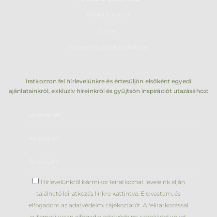
Média központ
Karrier
Nyereményjáték szabályzat
Iratkozzon fel hírlevelünkre és értesüljön elsőként egyedi
ajánlatainkról, exkluzív híreinkről és gyűjtsön inspirációt utazásához:
Hírlevelünkről bármikor leiratkozhat leveleink alján
található leiratkozás linkre kattintva. Elolvastam, és
elfogadom az adatvédelmi tájékoztatót. A feliratkozással
automatikusan elfogadja adatvédelmi szabályzatunkat.