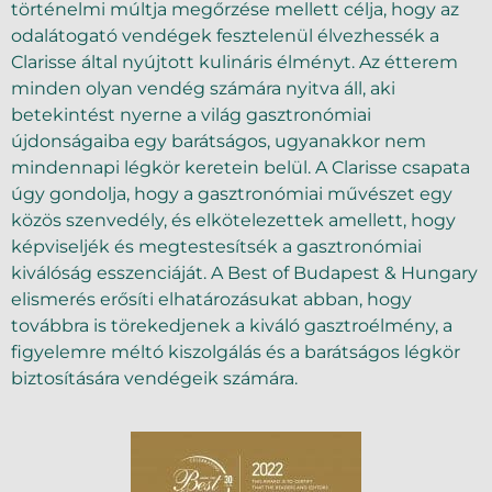
történelmi múltja megőrzése mellett célja, hogy az
odalátogató vendégek fesztelenül élvezhessék a
Clarisse által nyújtott kulináris élményt. Az étterem
minden olyan vendég számára nyitva áll, aki
betekintést nyerne a világ gasztronómiai
újdonságaiba egy barátságos, ugyanakkor nem
mindennapi légkör keretein belül. A Clarisse csapata
úgy gondolja, hogy a gasztronómiai művészet egy
közös szenvedély, és elkötelezettek amellett, hogy
képviseljék és megtestesítsék a gasztronómiai
kiválóság esszenciáját. A Best of Budapest & Hungary
elismerés erősíti elhatározásukat abban, hogy
továbbra is törekedjenek a kiváló gasztroélmény, a
figyelemre méltó kiszolgálás és a barátságos légkör
biztosítására vendégeik számára.