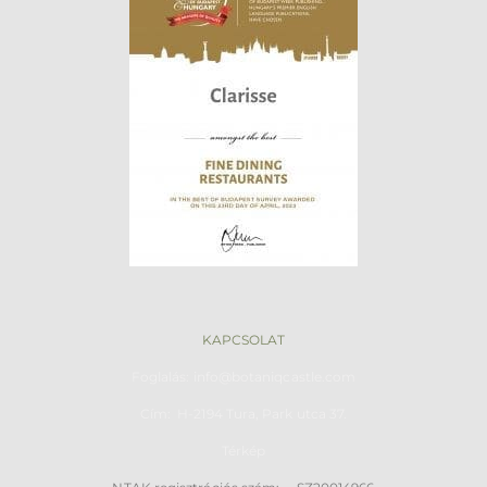
KAPCSOLAT
Foglalás: info@botaniqcastle.com
Cím: H-2194 Tura, Park utca
37.
Térkép