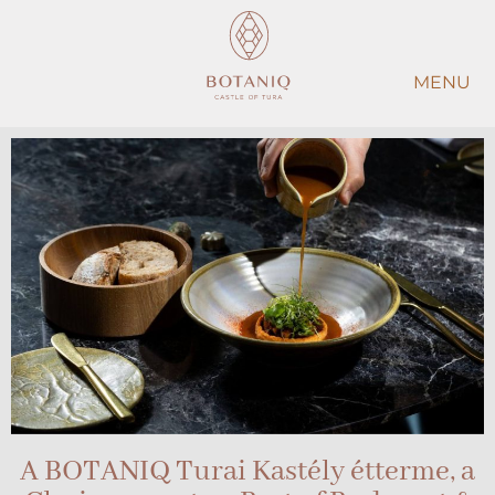
MENU
A BOTANIQ Turai Kastély étterme, a